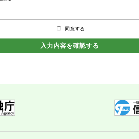
同意する
今後取り扱いが認められる業務を含む。）
入力内容を確認する
クトメールおよび電話、電子メール等によるものを含む。）
ため
びその後の管理のため
品及びサービスの提供にかかる資格、妥当性等の判断のため
者に提供するため
使や義務の履行のため
ートの実施等による商品及びサービスの研究や開発のため
情報保護団体に報告又は情報提供するため
個人信用情報機関に提供するため