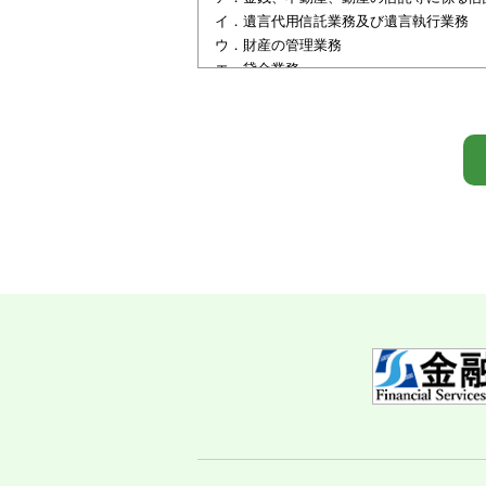
イ．遺言代用信託業務及び遺言執行業務
ウ．財産の管理業務
エ．貸金業務
オ．相続相談業務
カ．その他当社が営むことができる業務（
(2) 利用目的
ア．取引関係者の特定及び確認のため
イ．信託の申込、相談の受付のため
ウ．信託に関する各種提案のため（ダイレ
エ．本人確認法等法令に基づく本人確認の
オ．信託取引の開始、終了事務のため
カ．信託取引等における管理のため
キ．与信、不動産取引等に際しての判断及
ク．適合性の原則等に照らした判断等、商
ケ．信託財産の適正な価値の把握のため
コ．適正な業務の遂行に必要な範囲で第三
サ．契約や法律等に基づく当社の権利の行
シ．市場調査、並びにデータ分析やアンケ
ス．監督官庁及び当社が加盟する認定個人
セ．与信取引に際して個人情報を加盟する