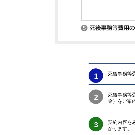
死後事務等
1
死後事務等
2
金）をご案
契約内容を
3
かります。