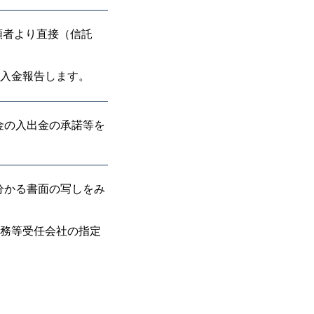
頼者より直接（信託
へ入金報告します。
金の入出金の承諾等を
分かる書面の写しをみ
事務等受任会社の指定