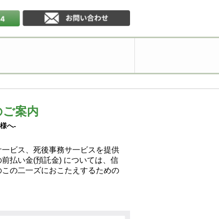
のご案内
様へ-
サ一ビス、死後事務サ一ビスを提供
払い金(預託金) については、信
のこの二一ズにおこたえするための