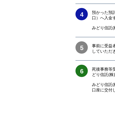
預かった預
4
口）へ入金
みどり信託
事前に受益
5
していただ
死後事務等
6
どり信託(株
みどり信託
口座に交付